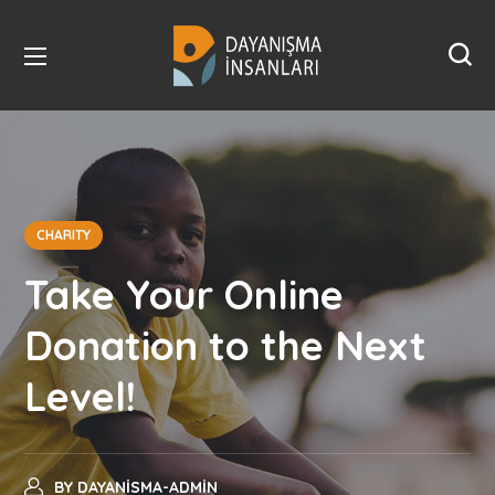
CHARITY
Take Your Online
Donation to the Next
Level!
BY
DAYANISMA-ADMIN