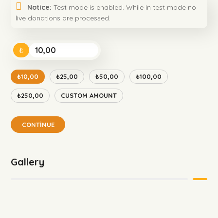
Notice:
Test mode is enabled. While in test mode no
live donations are processed.
₺
₺10,00
₺25,00
₺50,00
₺100,00
₺250,00
CUSTOM AMOUNT
CONTINUE
Gallery