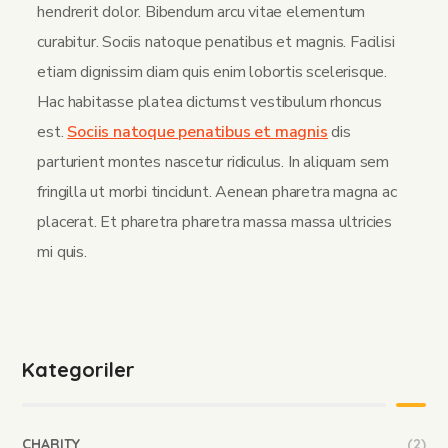
hendrerit dolor. Bibendum arcu vitae elementum
curabitur. Sociis natoque penatibus et magnis. Facilisi
etiam dignissim diam quis enim lobortis scelerisque.
Hac habitasse platea dictumst vestibulum rhoncus
est.
Sociis natoque penatibus et magnis
dis
parturient montes nascetur ridiculus. In aliquam sem
fringilla ut morbi tincidunt. Aenean pharetra magna ac
placerat. Et pharetra pharetra massa massa ultricies
mi quis.
Kategoriler
CHARITY
(2)