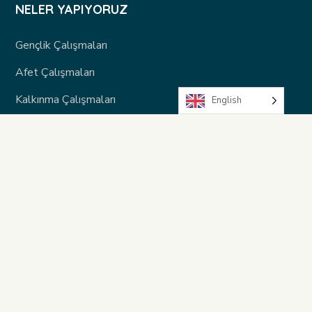
NELER YAPIYORUZ
Gençlik Çalışmaları
Afet Çalışmaları
Kalkınma Çalışmaları
English
BIZ KIMIZ?
Hakkımızda
Yönetim Kurulu
Kurullarımız
Ekibimiz